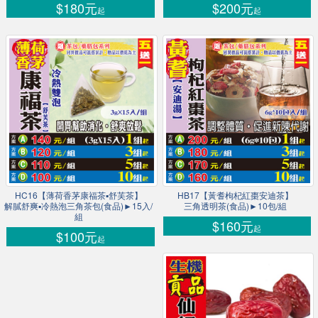
$180元
$200元
起
起
HC16【薄荷香茅康福茶▪舒芙茶】
HB17【黃耆枸杞紅棗安迪茶】
解膩舒爽▪冷熱泡三角茶包(食品)►15入/
三角透明茶(食品)►10包/組
組
$160元
起
$100元
起