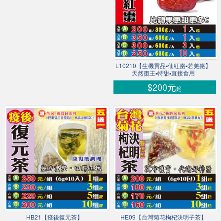
L10210【生機貢品▪仙紅棗▪若羌棗】
天然棗王▪特甜▪直接食用
$200元
起
HB21【疫後復元茶】
HE09【台灣菊花枸杞決明子茶】