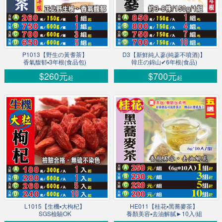
P1013【野生の黃耆茶】
D3【新鮮純人蔘(純蔘不噴酒)】
香氣馥郁▪3年根(食品包)
韓庄の錦山✔6年根(食品)
$260元
$700元
起
起
L1015【生機▪大枸杞】
HE011【桂花▪黑蕎麥茶】
SGS檢驗OK
養顏美容▪去油解膩►10入/組