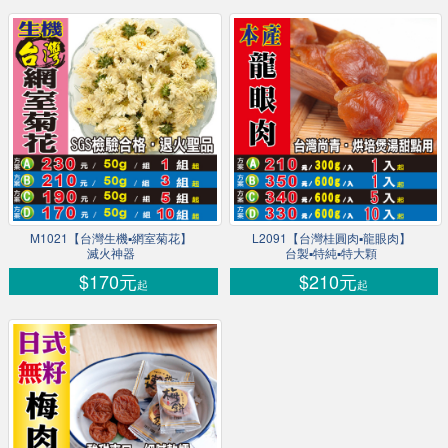
M1021【台灣生機▪網室菊花】
L2091【台灣桂圓肉▪龍眼肉】
滅火神器
台製▪特純▪特大顆
$170元
$210元
起
起