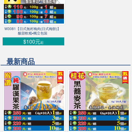
W3081【日式無籽梅肉(日式梅餅)】
酸甜軟糯▪獨立包裝
$100元
起
最新商品