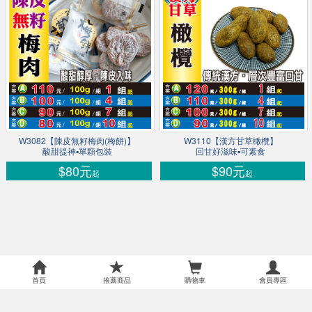
W3082【陳皮無籽梅肉(梅餅)】
W3110【漢方甘草橄欖】
酸甜提神▪單顆包裝
回甘好滋味▪可素食
$80元
$90元
起
起
首頁
推薦商品
購物車
會員專區