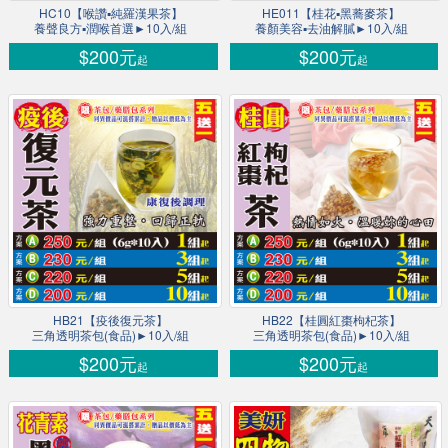
HC10【喉讚▪純羅漢果茶】
HE011【桂花▪黑蕎麥茶】
養聲良方▪潤喉首選►10入/組
養顏美容▪去油解膩►10入/組
$200元
$200元
起
起
HB21【疫後復元茶】
HB22【桂圓紅棗枸杞茶】
三角透明茶包(食品)►10入/組
三角透明茶包(食品)►10入/組
$200元
$200元
起
起