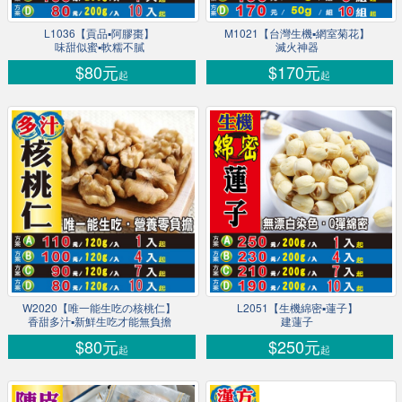
L1036【貢品▪阿膠棗】
M1021【台灣生機▪網室菊花】
味甜似蜜▪軟糯不膩
滅火神器
$80元
$170元
起
起
W2020【唯一能生吃の核桃仁】
L2051【生機綿密▪蓮子】
香甜多汁▪新鮮生吃才能無負擔
建蓮子
$80元
$250元
起
起