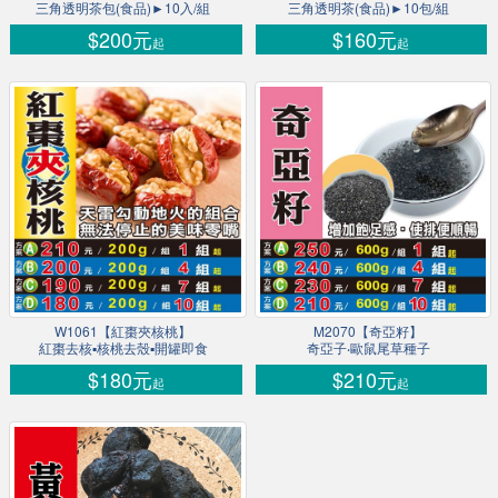
三角透明茶包(食品)►10入/組
三角透明茶(食品)►10包/組
$200元
$160元
起
起
W1061【紅棗夾核桃】
M2070【奇亞籽】
紅棗去核▪核桃去殼▪開罐即食
奇亞子‧歐鼠尾草種子
$180元
$210元
起
起