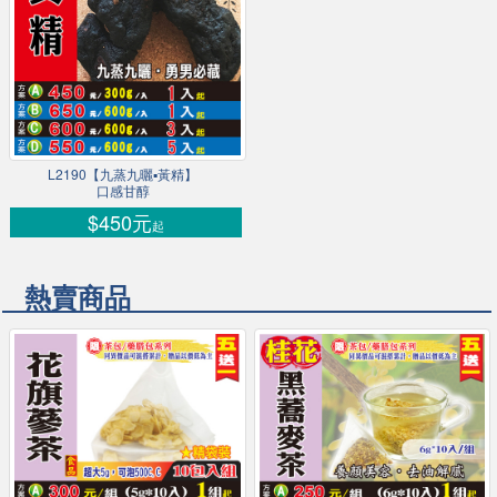
L2190【九蒸九曬▪黃精】
口感甘醇
$450元
起
熱賣商品