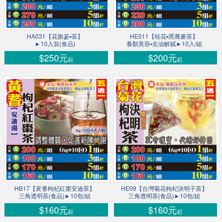
HA031【花旗蔘▪茶】
HE011【桂花▪黑蕎麥茶】
►10入裝(食品)
養顏美容▪去油解膩►10入/組
$250元
$200元
起
起
HB17【黃耆枸杞紅棗安迪茶】
HE09【台灣菊花枸杞決明子茶】
三角透明茶(食品)►10包/組
三角透明茶(食品)►10包/組
$160元
$160元
起
起