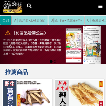
全部
A║東洋蔘▪太極蔘(茶)
B║西洋蔘▪花旗蔘(茶)
C║高麗蔘▪紅
Previous
Nex
推薦商品