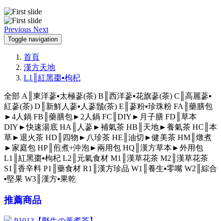
Previous
Next
Toggle navigation
首頁
漢方天地
L1║紅黑棗▪枸杞
全部
A║東洋蔘▪太極蔘(茶)
B║西洋蔘▪花旗蔘(茶)
C║高麗蔘▪
紅蔘(茶)
D║新鮮人蔘▪人蔘鬚(茶)
E║蔘粉▪珍珠粉
FA║藥膳包
►4人鍋
FB║藥膳包►2人鍋
FC║DIY►月子膳
FD║草本
DIY►快速湯底
HA║人蔘►補氣茶
HB║天地►養氣茶
HC║本
草►退火茶
HD║四物►八珍茶
HE║油切►健美茶
HM║燉煮
►家庭包
HP║煎煮+沖泡►兩用包
HQ║漢方草本►外用包
L1║紅黑棗▪枸杞
L2║元氣食材
M1║漢草花茶
M2║漢草花茶
S1║香辛料
P1║藥食材
R1║漢方珍品
W1║養生▪零嘴
W2║綜合
▪堅果
W3║漢方▪果乾
推薦商品
P1013【野生の黃耆茶】