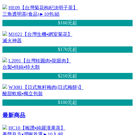
HE09【台灣菊花枸杞決明子茶】
三角透明茶(食品)►10包/組
$160元
起
M1021【台灣生機▪網室菊花】
滅火神器
$170元
起
L2091【台灣桂圓肉▪龍眼肉】
台製▪特純▪特大顆
$210元
起
W3081【日式無籽梅肉(日式梅餅)】
酸甜軟糯▪獨立包裝
$100元
起
最新商品
HC10【喉讚▪純羅漢果茶】
養聲良方▪潤喉首選►10入/組