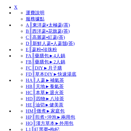
X
運費說明
服務據點
A║東洋蔘▪太極蔘(茶)
B║西洋蔘▪花旗蔘(茶)
C║高麗蔘▪紅蔘(茶)
D║新鮮人蔘▪人蔘鬚(茶)
E║蔘粉▪珍珠粉
FA║藥膳包►4人鍋
FB║藥膳包►2人鍋
FC║DIY►月子膳
FD║草本DIY►快速湯底
HA║人蔘►補氣茶
HB║天地►養氣茶
HC║本草►退火茶
HD║四物►八珍茶
HE║油切►健美茶
HM║燉煮►家庭包
HP║煎煮+沖泡►兩用包
HQ║漢方草本►外用包
L1║紅黑棗▪枸杞