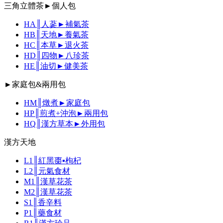
三角立體茶►個人包
HA║人蔘►補氣茶
HB║天地►養氣茶
HC║本草►退火茶
HD║四物►八珍茶
HE║油切►健美茶
►家庭包&兩用包
HM║燉煮►家庭包
HP║煎煮+沖泡►兩用包
HQ║漢方草本►外用包
漢方天地
L1║紅黑棗▪枸杞
L2║元氣食材
M1║漢草花茶
M2║漢草花茶
S1║香辛料
P1║藥食材