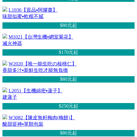
L1036【貢品▪阿膠棗】
味甜似蜜▪軟糯不膩
$80元
起
M1021【台灣生機▪網室菊花】
滅火神器
$170元
起
W2020【唯一能生吃の核桃仁】
香甜多汁▪新鮮生吃才能無負擔
$80元
起
L2051【生機綿密▪蓮子】
建蓮子
$250元
起
W3082【陳皮無籽梅肉(梅餅)】
酸甜提神▪單顆包裝
$80元
起