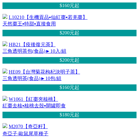
$160元
起
L10210【生機貢品▪仙紅棗▪若羌棗】
天然棗王▪特甜▪直接食用
$200元
起
HB21【疫後復元茶】
三角透明茶包(食品)►10入/組
$200元
起
HE09【台灣菊花枸杞決明子茶】
三角透明茶(食品)►10包/組
$160元
起
W1061【紅棗夾核桃】
紅棗去核▪核桃去殼▪開罐即食
$180元
起
M2070【奇亞籽】
奇亞子‧歐鼠尾草種子