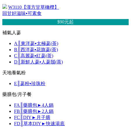
W3110【漢方甘草橄欖】
回甘好滋味▪可素食
$90元
起
補氣人蔘
A║東洋蔘▪太極蔘(茶)
B║西洋蔘▪花旗蔘(茶)
C║高麗蔘▪紅蔘(茶)
D║新鮮人蔘▪人蔘鬚(茶)
天地養氣粉
E║蔘粉▪珍珠粉
藥膳包/月子餐
FA║藥膳包►4人鍋
FB║藥膳包►2人鍋
FC║DIY►月子膳
FD║草本DIY►快速湯底