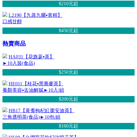
$210元
起
L2190【九蒸九曬▪黃精】
口感甘醇
$450元
起
熱賣商品
HA031【花旗蔘▪茶】
►10入裝(食品)
$250元
起
HE011【桂花▪黑蕎麥茶】
養顏美容▪去油解膩►10入/組
$200元
起
HB17【黃耆枸杞紅棗安迪茶】
三角透明茶(食品)►10包/組
$160元
起