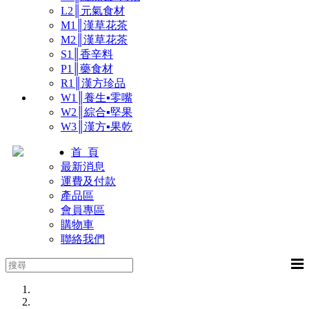
L2║元氣食材
M1║漢草花茶
M2║漢草花茶
S1║香辛料
P1║藥食材
R1║漢方珍品
W1║養生▪零嘴
W2║綜合▪堅果
W3║漢方▪果乾
首 頁
最新消息
運費及付款
產品區
會員專區
購物車
聯絡我們