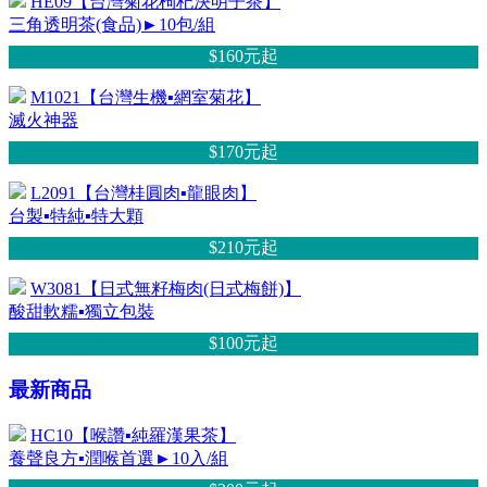
HE09【台灣菊花枸杞決明子茶】
三角透明茶(食品)►10包/組
$160元
起
M1021【台灣生機▪網室菊花】
滅火神器
$170元
起
L2091【台灣桂圓肉▪龍眼肉】
台製▪特純▪特大顆
$210元
起
W3081【日式無籽梅肉(日式梅餅)】
酸甜軟糯▪獨立包裝
$100元
起
最新商品
HC10【喉讚▪純羅漢果茶】
養聲良方▪潤喉首選►10入/組