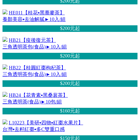
$200元
起
HE011【桂花▪黑蕎麥茶】
養顏美容▪去油解膩►10入/組
$200元
起
HB21【疫後復元茶】
三角透明茶包(食品)►10入/組
$200元
起
HB22【桂圓紅棗枸杞茶】
三角透明茶包(食品)►10入/組
$200元
起
HB24【花青素▪黑桑葚茶】
三角透明茶(食品)►10包/組
$160元
起
L10223【美研▪四物▪紅棗水果片】
台灣▪去籽紅棗▪多C雙重口感
$150元
起