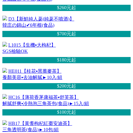
$260元
起
D3【新鮮純人蔘(純蔘不噴酒)】
韓庄の錦山✔6年根(食品)
$700元
起
L1015【生機▪大枸杞】
SGS檢驗OK
$180元
起
HE011【桂花▪黑蕎麥茶】
養顏美容▪去油解膩►10入/組
$200元
起
HC16【薄荷香茅康福茶▪舒芙茶】
解膩舒爽▪冷熱泡三角茶包(食品)►15入/組
$100元
起
HB17【黃耆枸杞紅棗安迪茶】
三角透明茶(食品)►10包/組