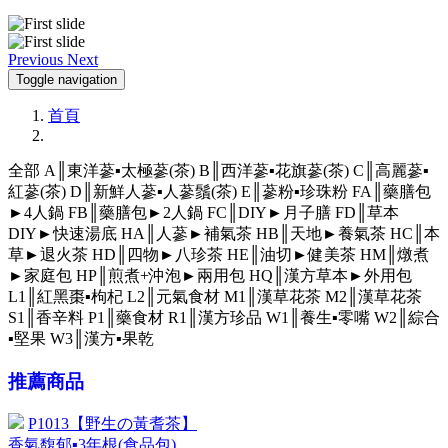
Previous
Next
Toggle navigation
首頁
全部
A║東洋蔘▪太極蔘(茶)
B║西洋蔘▪花旗蔘(茶)
C║高麗蔘▪
紅蔘(茶)
D║新鮮人蔘▪人蔘鬚(茶)
E║蔘粉▪珍珠粉
FA║藥膳包
►4人鍋
FB║藥膳包►2人鍋
FC║DIY►月子膳
FD║草本
DIY►快速湯底
HA║人蔘►補氣茶
HB║天地►養氣茶
HC║本
草►退火茶
HD║四物►八珍茶
HE║油切►健美茶
HM║燉煮
►家庭包
HP║煎煮+沖泡►兩用包
HQ║漢方草本►外用包
L1║紅黑棗▪枸杞
L2║元氣食材
M1║漢草花茶
M2║漢草花茶
S1║香辛料
P1║藥食材
R1║漢方珍品
W1║養生▪零嘴
W2║綜合
▪堅果
W3║漢方▪果乾
推薦商品
P1013【野生の黃耆茶】
香氣馥郁▪3年根(食品包)