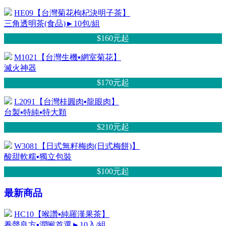
HE09【台灣菊花枸杞決明子茶】
三角透明茶(食品)►10包/組
$160元
起
M1021【台灣生機▪網室菊花】
滅火神器
$170元
起
L2091【台灣桂圓肉▪龍眼肉】
台製▪特純▪特大顆
$210元
起
W3081【日式無籽梅肉(日式梅餅)】
酸甜軟糯▪獨立包裝
$100元
起
最新商品
HC10【喉讚▪純羅漢果茶】
養聲良方▪潤喉首選►10入/組