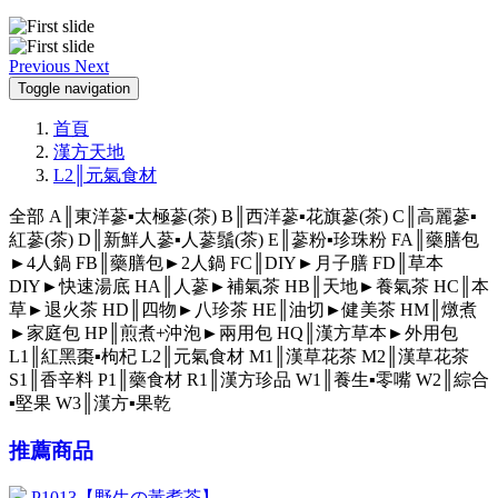
Previous
Next
Toggle navigation
首頁
漢方天地
L2║元氣食材
全部
A║東洋蔘▪太極蔘(茶)
B║西洋蔘▪花旗蔘(茶)
C║高麗蔘▪
紅蔘(茶)
D║新鮮人蔘▪人蔘鬚(茶)
E║蔘粉▪珍珠粉
FA║藥膳包
►4人鍋
FB║藥膳包►2人鍋
FC║DIY►月子膳
FD║草本
DIY►快速湯底
HA║人蔘►補氣茶
HB║天地►養氣茶
HC║本
草►退火茶
HD║四物►八珍茶
HE║油切►健美茶
HM║燉煮
►家庭包
HP║煎煮+沖泡►兩用包
HQ║漢方草本►外用包
L1║紅黑棗▪枸杞
L2║元氣食材
M1║漢草花茶
M2║漢草花茶
S1║香辛料
P1║藥食材
R1║漢方珍品
W1║養生▪零嘴
W2║綜合
▪堅果
W3║漢方▪果乾
推薦商品
P1013【野生の黃耆茶】