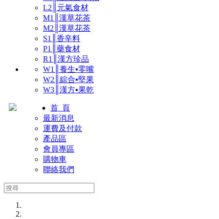
L2║元氣食材
M1║漢草花茶
M2║漢草花茶
S1║香辛料
P1║藥食材
R1║漢方珍品
W1║養生▪零嘴
W2║綜合▪堅果
W3║漢方▪果乾
首 頁
最新消息
運費及付款
產品區
會員專區
購物車
聯絡我們