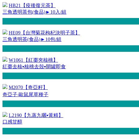
HB21【疫後復元茶】
三角透明茶包(食品)►10入/組
HE09【台灣菊花枸杞決明子茶】
三角透明茶(食品)►10包/組
W1061【紅棗夾核桃】
紅棗去核▪核桃去殼▪開罐即食
M2070【奇亞籽】
奇亞子‧歐鼠尾草種子
L2190【九蒸九曬▪黃精】
口感甘醇