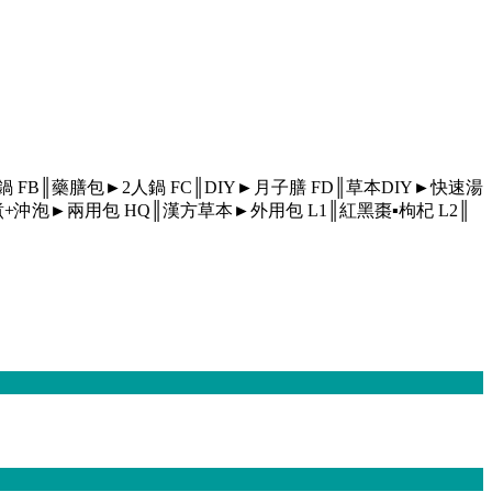
人鍋
FB║藥膳包►2人鍋
FC║DIY►月子膳
FD║草本DIY►快速湯
煮+沖泡►兩用包
HQ║漢方草本►外用包
L1║紅黑棗▪枸杞
L2║