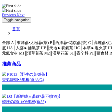
Previous
Next
Toggle navigation
首頁
全部
A║東洋蔘▪太極蔘(茶)
B║西洋蔘▪花旗蔘(茶)
C║高麗蔘▪紅
底
HA║人蔘►補氣茶
HB║天地►養氣茶
HC║本草►退火茶
H
元氣食材
M1║漢草花茶
M2║漢草花茶
S1║香辛料
P1║藥食材
推薦商品
P1013【野生の黃耆茶】
香氣馥郁▪3年根(食品包)
D3【新鮮純人蔘(純蔘不噴酒)】
韓庄の錦山✔6年根(食品)