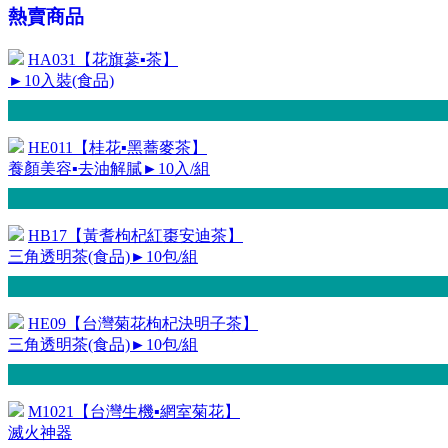
熱賣商品
HA031【花旗蔘▪茶】
►10入裝(食品)
HE011【桂花▪黑蕎麥茶】
養顏美容▪去油解膩►10入/組
HB17【黃耆枸杞紅棗安迪茶】
三角透明茶(食品)►10包/組
HE09【台灣菊花枸杞決明子茶】
三角透明茶(食品)►10包/組
M1021【台灣生機▪網室菊花】
滅火神器