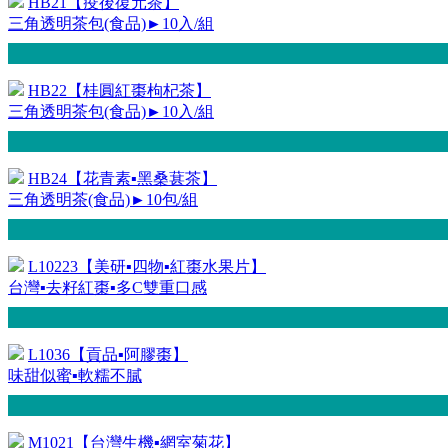
HB21【疫後復元茶】
三角透明茶包(食品)►10入/組
HB22【桂圓紅棗枸杞茶】
三角透明茶包(食品)►10入/組
HB24【花青素▪黑桑葚茶】
三角透明茶(食品)►10包/組
L10223【美研▪四物▪紅棗水果片】
台灣▪去籽紅棗▪多C雙重口感
L1036【貢品▪阿膠棗】
味甜似蜜▪軟糯不膩
M1021【台灣生機▪網室菊花】