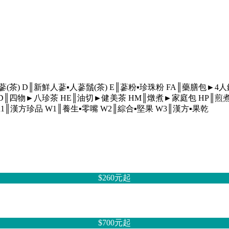
蔘(茶)
D║新鮮人蔘▪人蔘鬚(茶)
E║蔘粉▪珍珠粉
FA║藥膳包►4
D║四物►八珍茶
HE║油切►健美茶
HM║燉煮►家庭包
HP║煎
R1║漢方珍品
W1║養生▪零嘴
W2║綜合▪堅果
W3║漢方▪果乾
$260元
起
$700元
起