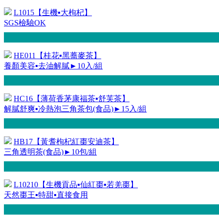
L1015【生機▪大枸杞】
SGS檢驗OK
HE011【桂花▪黑蕎麥茶】
養顏美容▪去油解膩►10入/組
HC16【薄荷香茅康福茶▪舒芙茶】
解膩舒爽▪冷熱泡三角茶包(食品)►15入/組
HB17【黃耆枸杞紅棗安迪茶】
三角透明茶(食品)►10包/組
L10210【生機貢品▪仙紅棗▪若羌棗】
天然棗王▪特甜▪直接食用