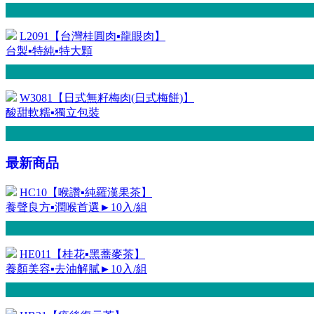
L2091【台灣桂圓肉▪龍眼肉】
台製▪特純▪特大顆
W3081【日式無籽梅肉(日式梅餅)】
酸甜軟糯▪獨立包裝
最新商品
HC10【喉讚▪純羅漢果茶】
養聲良方▪潤喉首選►10入/組
HE011【桂花▪黑蕎麥茶】
養顏美容▪去油解膩►10入/組