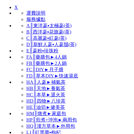
X
運費說明
服務據點
A║東洋蔘▪太極蔘(茶)
B║西洋蔘▪花旗蔘(茶)
C║高麗蔘▪紅蔘(茶)
D║新鮮人蔘▪人蔘鬚(茶)
E║蔘粉▪珍珠粉
FA║藥膳包►4人鍋
FB║藥膳包►2人鍋
FC║DIY►月子膳
FD║草本DIY►快速湯底
HA║人蔘►補氣茶
HB║天地►養氣茶
HC║本草►退火茶
HD║四物►八珍茶
HE║油切►健美茶
HM║燉煮►家庭包
HP║煎煮+沖泡►兩用包
HQ║漢方草本►外用包
L1║紅黑棗▪枸杞